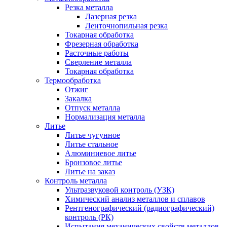
Резка металла
Лазерная резка
Ленточнопильная резка
Токарная обработка
Фрезерная обработка
Расточные работы
Сверление металла
Токарная обработка
Термообработка
Отжиг
Закалка
Отпуск металла
Нормализация металла
Литье
Литье чугунное
Литье стальное
Алюминиевое литье
Бронзовое литье
Литье на заказ
Контроль металла
Ультразвуковой контроль (УЗК)
Химический анализ металлов и сплавов
Рентгенографический (радиографический)
контроль (РК)
Испытания механических свойств металлов