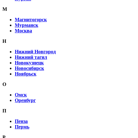
М
Магнитогорск
Мурманск
Москва
Н
Нижний Новгород
Нижний тагил
Новокузнецк
Новосибирск
Ноябрьск
О
Омск
Оренбург
П
Пенза
Пермь
Р