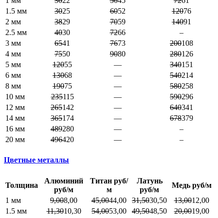
1 мм
30
22
50
45
72
61
1.5 мм
30
25
60
52
120
76
2 мм
38
29
70
59
140
91
2.5 мм
40
30
72
66
–
3 мм
65
41
76
73
200
108
4 мм
75
50
90
80
280
126
5 мм
120
55
—
340
151
6 мм
130
68
—
540
214
8 мм
190
75
—
580
258
10 мм
235
115
—
590
296
12 мм
265
142
—
640
341
14 мм
365
174
—
678
379
16 мм
489
280
—
–
20 мм
496
420
—
–
Цветные металлы
Алюминий
Титан руб/
Латунь
Толщина
Медь руб/м
руб/м
м
руб/м
1 мм
9,00
8,00
45,00
44,00
31,50
30,50
13,00
12,00
1.5 мм
11,30
10,30
54,00
53,00
49,50
48,50
20,00
19,00