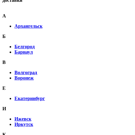
доставки
А
Архангельск
Б
Белгород
Барнаул
В
Волгоград
Воронеж
E
Екатеринбург
И
Ижевск
Иркутск
К