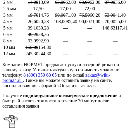
2 мм
14,09
13,09
63,00
62,00
63,00
62,00
37,00
36,00
2.5 мм
17,50
77,00
72,00
–
3 мм
19,70
14,76
90,00
71,00
76,50
60,20
53,00
41,40
4 мм
26,60
20,28
108,00
85,40
90,00
71,00
70,00
55,00
5 мм
39,10
30,28
—
—
148,63
117,41
6 мм
49,20
38,36
—
—
—
8 мм
93,99
92,99
—
—
—
10 мм
155,80
154,80
—
—
—
12 мм
245,30
244,30
—
—
—
Компания НОРМЕТ предлагает услуги лазерной резки по
вашему заказу. Уточнить актуальную стоимость можно по
телефону:
8 (800) 350 68 65
или по e-mail
zakaz@wiki-
prom24.ru
. Также вы можете оставить заявку на сайте,
воспользовавшись формой «Оставить заявку».
Получите
индивидуальное коммерческое предложение
и
быстрый расчет стоимости в течение 30 минут после
оставления заявки