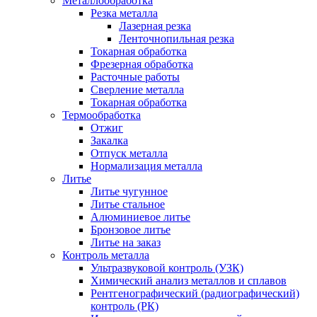
Металлообработка
Резка металла
Лазерная резка
Ленточнопильная резка
Токарная обработка
Фрезерная обработка
Расточные работы
Сверление металла
Токарная обработка
Термообработка
Отжиг
Закалка
Отпуск металла
Нормализация металла
Литье
Литье чугунное
Литье стальное
Алюминиевое литье
Бронзовое литье
Литье на заказ
Контроль металла
Ультразвуковой контроль (УЗК)
Химический анализ металлов и сплавов
Рентгенографический (радиографический)
контроль (РК)