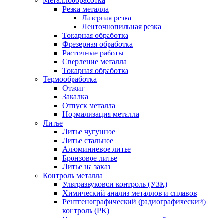
Металлообработка
Резка металла
Лазерная резка
Ленточнопильная резка
Токарная обработка
Фрезерная обработка
Расточные работы
Сверление металла
Токарная обработка
Термообработка
Отжиг
Закалка
Отпуск металла
Нормализация металла
Литье
Литье чугунное
Литье стальное
Алюминиевое литье
Бронзовое литье
Литье на заказ
Контроль металла
Ультразвуковой контроль (УЗК)
Химический анализ металлов и сплавов
Рентгенографический (радиографический)
контроль (РК)