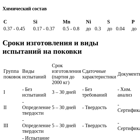
Химический состав
C
Si
Mn
Ni
S
P
0.37 - 0.45
0.17 - 0.37
0.5 - 0.8
до 0.3
до 0.04
до 
Сроки изготовления и виды
испытаний на поковки
Срок
Группа
Виды
изготовления
Сдаточные
Документ
поковок
испытаний
(партия до
характеристики
2000 кг)
- Без
- Без
- Хим.
I
3 – 30 дней
испытаний
требований
анализ
-
-
II
Определение
5 – 30 дней
- Твердость
Сертифик
твердости
-
-
III
Определение
5 – 30 дней
- Твердость
Сертифик
твердости
- Испытание