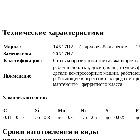
Технические характеристики
Марка :
14Х17Н2 ( другое обозначение 
Заменитель:
20Х17Н2
Классификация :
Сталь коррозионно-стойкая жаропрочна
рабочие лопатки, диски, валы, втулки, 
детали компрессорных машин, работающи
Применение:
работающие в агрессивных средах и пр
мартенсито - ферритного класса
Химический состав
C
Si
Mn
Ni
S
P
0.11 - 0.17
до 0.8
до 0.8
1.5 - 2.5
до 0.025
д
Сроки изготовления и виды