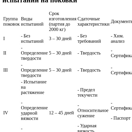
испытаний на поковки
Срок
Группа
Виды
изготовления
Сдаточные
Документ
поковок
испытаний
(партия до
характеристики
2000 кг)
- Без
- Без
- Хим.
I
3 – 30 дней
испытаний
требований
анализ
-
-
II
Определение
5 – 30 дней
- Твердость
Сертифик
твердости
-
-
III
Определение
5 – 30 дней
- Твердость
Сертифик
твердости
- Испытание
на
- Предел
растяжение
текучести
-
-
-
Определение
Сертифик
Относительное
IV
12 – 45 дней
ударной
сужение
- Паспорт
вязкости
- Ударная
-
вязкость