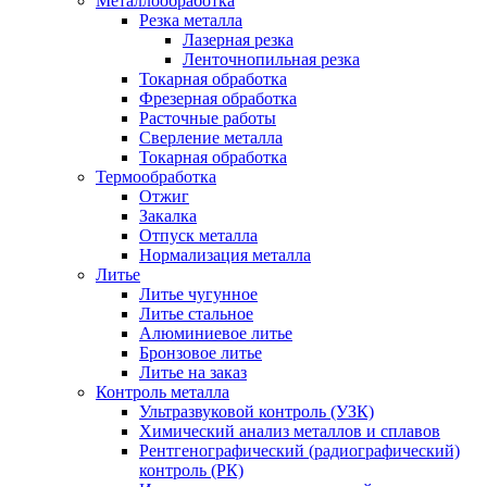
Металлообработка
Резка металла
Лазерная резка
Ленточнопильная резка
Токарная обработка
Фрезерная обработка
Расточные работы
Сверление металла
Токарная обработка
Термообработка
Отжиг
Закалка
Отпуск металла
Нормализация металла
Литье
Литье чугунное
Литье стальное
Алюминиевое литье
Бронзовое литье
Литье на заказ
Контроль металла
Ультразвуковой контроль (УЗК)
Химический анализ металлов и сплавов
Рентгенографический (радиографический)
контроль (РК)