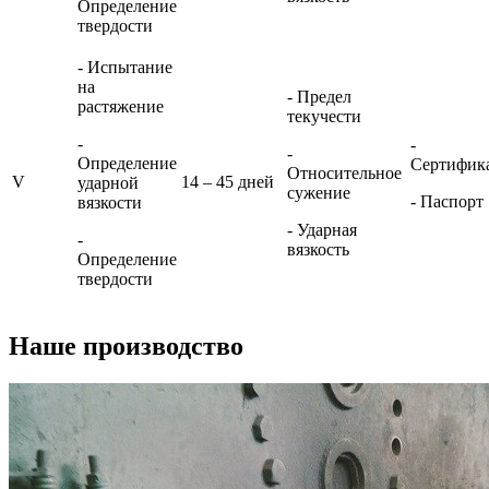
Определение
твердости
- Испытание
на
- Предел
растяжение
текучести
-
-
-
Определение
Сертифик
Относительное
V
14 – 45 дней
ударной
сужение
- Паспорт
вязкости
- Ударная
-
вязкость
Определение
твердости
Наше производство